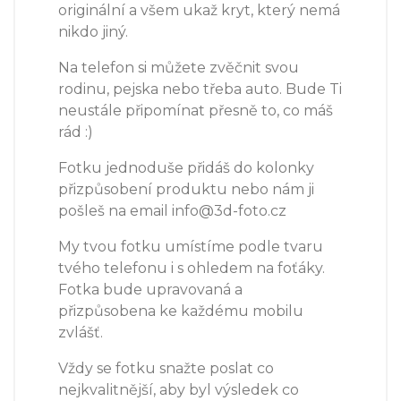
originální a všem ukaž kryt, který nemá
nikdo jiný.
Na telefon si můžete zvěčnit svou
rodinu, pejska nebo třeba auto. Bude Ti
neustále připomínat přesně to, co máš
rád :)
Fotku jednoduše přidáš do kolonky
přizpůsobení produktu nebo nám ji
pošleš na email info@3d-foto.cz
My tvou fotku umístíme podle tvaru
tvého telefonu i s ohledem na foťáky.
Fotka bude upravovaná a
přizpůsobena ke každému mobilu
zvlášť.
Vždy se fotku snažte poslat co
nejkvalitnější, aby byl výsledek co