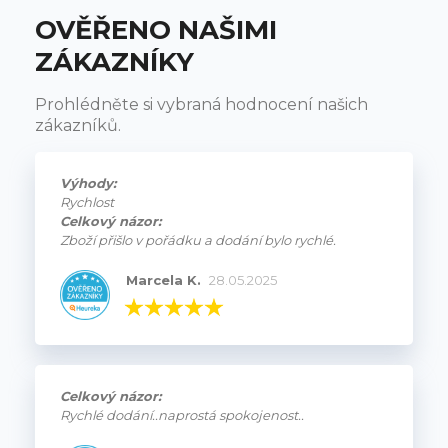
OVĚŘENO NAŠIMI
ZÁKAZNÍKY
Prohlédněte si vybraná hodnocení našich
zákazníků.
Výhody:
Rychlost
Celkový názor:
Zboží přišlo v pořádku a dodání bylo rychlé.
Marcela K.
28.05.2025
Celkový názor:
Rychlé dodání..naprostá spokojenost..