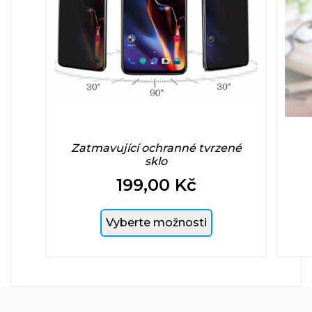
Zatmavující ochranné tvrzené
sklo
199,00 Kč
Cena
Vyberte možnosti