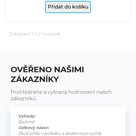
Přidat do košíku
Zobrazení 1-1 z 1 položek
OVĚŘENO NAŠIMI
ZÁKAZNÍKY
Prohlédněte si vybraná hodnocení našich
zákazníků.
Výhody:
Rychlost
Celkový názor:
Zboží přišlo v pořádku a dodání bylo rychlé.