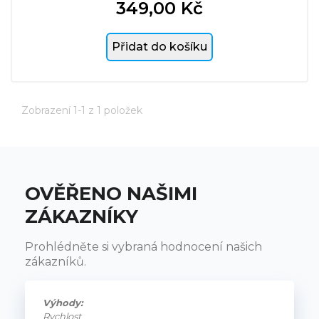
349,00 Kč
Cena
Přidat do košíku
Zobrazení 1-1 z 1 položek
OVĚŘENO NAŠIMI
ZÁKAZNÍKY
Prohlédněte si vybraná hodnocení našich
zákazníků.
Výhody:
Rychlost