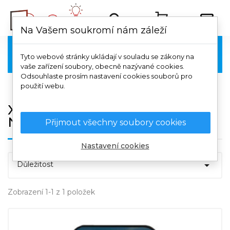
Na Vašem soukromí nám záleží
Xiaomi

Tyto webové stránky ukládají v souladu se zákony na
vaše zařízení soubory, obecně nazývané cookies.
Odsouhlaste prosím nastavení cookies souborů pro
použití webu.
Xiaomi Redmi Note 11S 5G /
Note 11T 5G / Poco M4 PRO 5G
Přijmout všechny soubory cookies
Nastavení cookies

Důležitost
Zobrazení 1-1 z 1 položek