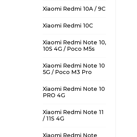
Xiaomi Redmi 10A / 9C
Xiaomi Redmi 10C
Xiaomi Redmi Note 10,
10S 4G / Poco M5s
Xiaomi Redmi Note 10
5G / Poco M3 Pro
Xiaomi Redmi Note 10
PRO 4G
Xiaomi Redmi Note 11
/ 11S 4G
Xiaomi Redmi Note