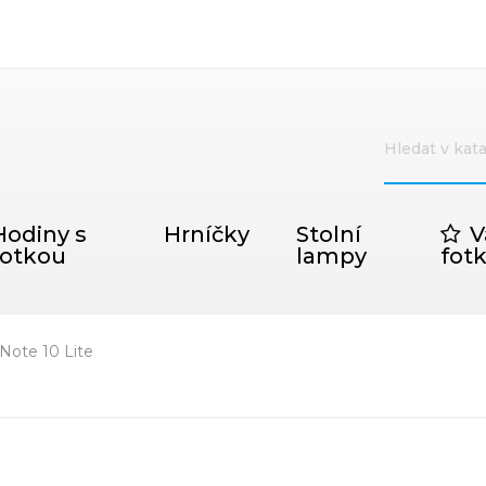
Hodiny s
Hrníčky
Stolní
V
fotkou
lampy
fot
Note 10 Lite