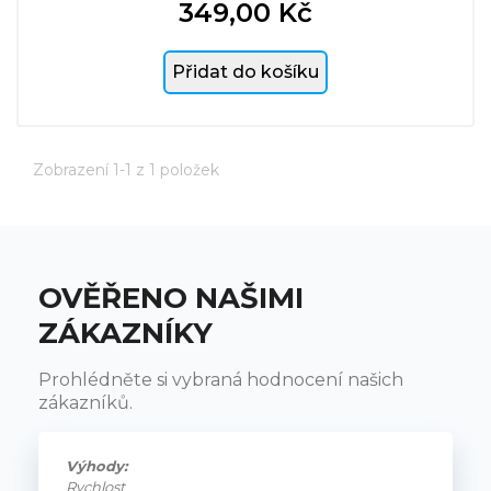
349,00 Kč
Cena
Přidat do košíku
Zobrazení 1-1 z 1 položek
OVĚŘENO NAŠIMI
ZÁKAZNÍKY
Prohlédněte si vybraná hodnocení našich
zákazníků.
Výhody:
Rychlost