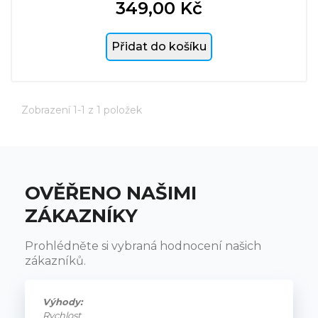
349,00 Kč
Cena
Přidat do košíku
Zobrazení 1-1 z 1 položek
OVĚŘENO NAŠIMI
ZÁKAZNÍKY
Prohlédněte si vybraná hodnocení našich
zákazníků.
Výhody:
Rychlost