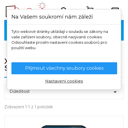
Na Vašem soukromí nám záleží
Xiaomi

Tyto webové stránky ukládají v souladu se zákony na
vaše zařízení soubory, obecně nazývané cookies.
Odsouhlaste prosím nastavení cookies souborů pro
použití webu.
Xiaomi Redmi Note 12 Pro
Speed / POCO X5 Pro 5G
Přijmout všechny soubory cookies
Nastavení cookies

Důležitost
Zobrazení 1-1 z 1 položek