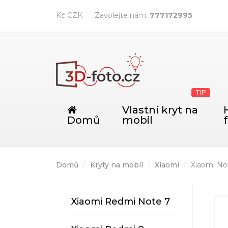
Kč CZK
Zavolejte nám:
777172995
TIP
Vlastní kryt na
Domů
mobil
Domů
Kryty na mobil
Xiaomi
Xiaomi N
Xiaomi Redmi Note 7