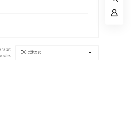
eřadit

Důležitost
podle: