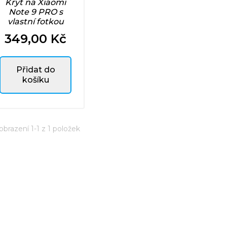
Kryt na Xiaomi
Note 9 PRO s
vlastní fotkou
349,00 Kč
Cena
Přidat do
košíku
obrazení 1-1 z 1 položek