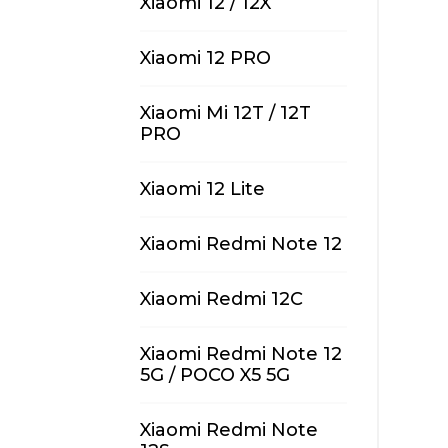
Xiaomi 12 / 12X
Xiaomi 12 PRO
Xiaomi Mi 12T / 12T
PRO
Xiaomi 12 Lite
Xiaomi Redmi Note 12
Xiaomi Redmi 12C
Xiaomi Redmi Note 12
5G / POCO X5 5G
Xiaomi Redmi Note