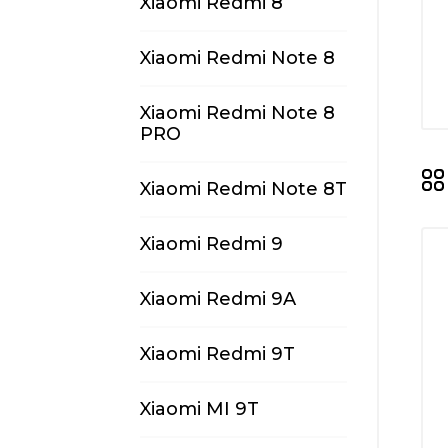
Xiaomi Redmi 8
Xiaomi Redmi Note 8
Xiaomi Redmi Note 8
PRO
Xiaomi Redmi Note 8T
Xiaomi Redmi 9
Xiaomi Redmi 9A
Xiaomi Redmi 9T
Xiaomi MI 9T