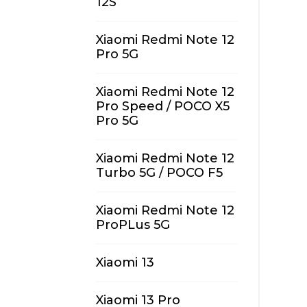
12S
Xiaomi Redmi Note 12
Pro 5G
Xiaomi Redmi Note 12
Pro Speed / POCO X5
Pro 5G
Xiaomi Redmi Note 12
Turbo 5G / POCO F5
Xiaomi Redmi Note 12
ProPLus 5G
Xiaomi 13
Xiaomi 13 Pro