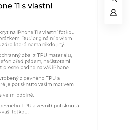
ne 11 s vlastní
 kryt na iPhone 11 s vlastní fotkou
rázkem. Buď originální a všem
ouzdro které nemá nikdo jiný.
ochranný obal z TPU materiálu,
elefon před pádem, nečistotami
t přesně padne na váš iPhone!
vyrobený z pevného TPU a
eré je potisknuto vaším motivem.
e velmi odolné.
 pevného TPU a vevnitř potisknutá
s vaší fotkou.