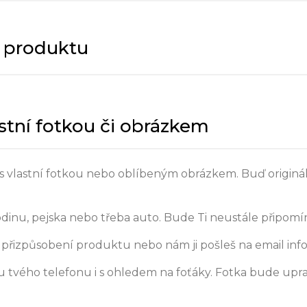
y produktu
astní fotkou či obrázkem
 11 s vlastní fotkou nebo oblíbeným obrázkem. Buď origin
odinu, pejska nebo třeba auto. Bude Ti neustále připomín
přizpůsobení produktu nebo nám ji pošleš na email inf
 tvého telefonu i s ohledem na foťáky. Fotka bude upr