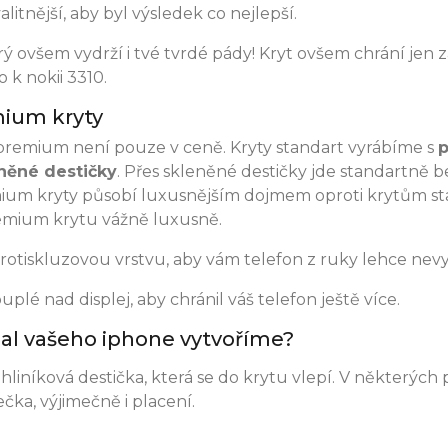
litnější, aby byl výsledek co nejlepší.
 ovšem vydrží i tvé tvrdé pády! Kryt ovšem chrání jen z
 k nokii 3310.
mium kryty
a premium není pouze v ceně. Kryty standart vyrábíme s
p
něné destičky
. Přes skleněné destičky jde standartně 
mium kryty působí luxusnějším dojmem oproti krytům st
mium krytu vážně luxusně.
protiskluzovou vrstvu, aby vám telefon z ruky lehce nev
plé nad displej, aby chránil váš telefon ještě více.
obal vašeho iphone vytvoříme?
hliníková destička, která se do krytu vlepí. V některých
ka, výjimečně i placení.