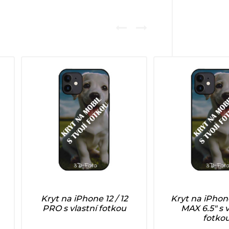
Kryt na iPhone 12 / 12
Kryt na iPhon
PRO s vlastní fotkou
MAX 6.5" s v
fotko