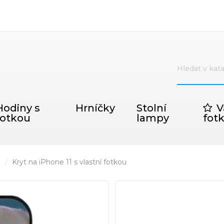
Hodiny s
Hrníčky
Stolní
V
fotkou
lampy
fot
1
Kryt na iPhone 11 s vlastní fotkou