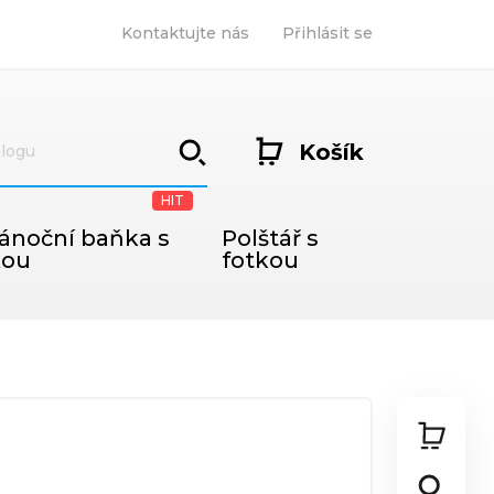
Kontaktujte nás
Přihlásit se
Košík
HIT
ánoční baňka s
Polštář s
kou
fotkou