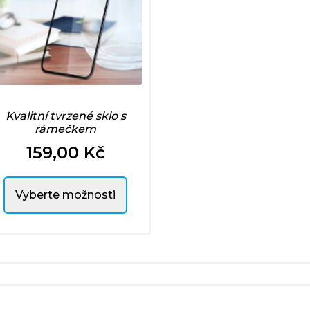
Kvalitní tvrzené sklo s
rámečkem
159,00 Kč
Cena
Vyberte možnosti