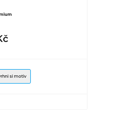
emium
Kč
rhni si motiv