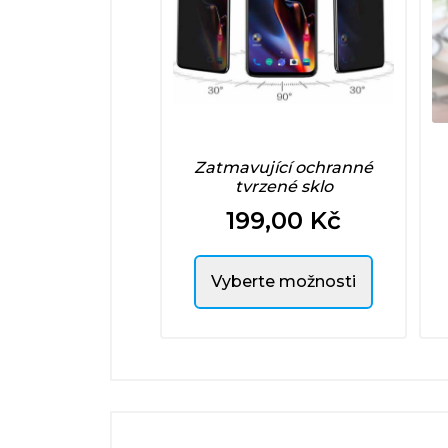
Zatmavující ochranné
tvrzené sklo
199,00 Kč
Cena
Vyberte možnosti