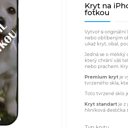
Kryt na iPho
fotkou
Vytvoř si originální
nebo oblíbeným ob
ukaž kryt, obal, p
Jedná se o měkký 
který chrání váš t
nebo prachem. Kry
Premium kryt
je 
tvrzeného skla, kt
Toto tvrzené sklo j
Kryt standart
je z
hliníková destička 
Typ krytu