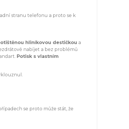
adní stranu telefonu a proto se k
otištěnou hliníkovou destičkou
a
bezdrátově nabíjet a bez problémů
andart.
Potisk s vlastním
yklouznul.
 případech se proto může stát, že