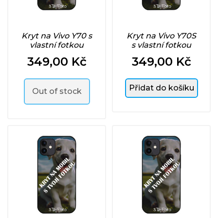
Kryt na Vivo Y70 s
Kryt na Vivo Y70S
vlastní fotkou
s vlastní fotkou
349,00 Kč
349,00 Kč
Cena
Cena
Přidat do košíku
Out of stock