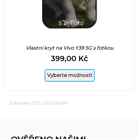
Vlastní kryt na Vivo Y39 5G s fotkou
399,00 Kč
Cena
Vyberte možnosti
Zobrazení 1-25 z 25 položek