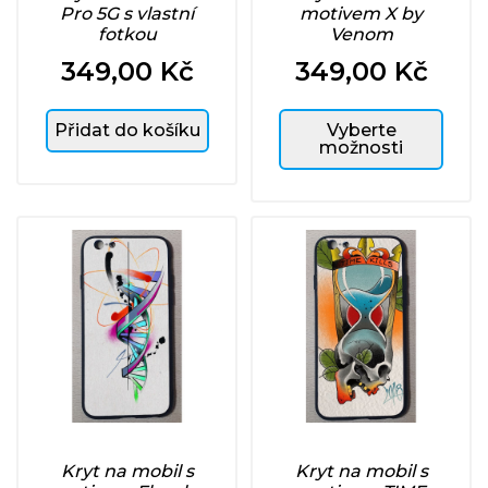
Pro 5G s vlastní
motivem X by
fotkou
Venom
349,00 Kč
349,00 Kč
Cena
Cena
Přidat do košíku
Vyberte
možnosti
Kryt na mobil s
Kryt na mobil s