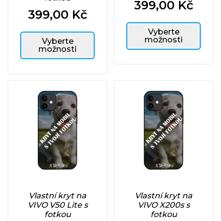
399,00 Kč
Cena
399,00 Kč
Cena
Vyberte
možnosti
Vyberte
možnosti
Vlastní kryt na
Vlastní kryt na
VIVO V50 Lite s
VIVO X200s s
fotkou
fotkou