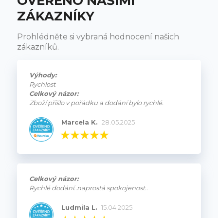
OVĚŘENO NAŠIMI
ZÁKAZNÍKY
Prohlédněte si vybraná hodnocení našich
zákazníků.
Výhody:
Rychlost
Celkový názor:
Zboží přišlo v pořádku a dodání bylo rychlé.
Marcela K.
28.05.2025
Celkový názor:
Rychlé dodání..naprostá spokojenost..
Ludmila L.
15.04.2025