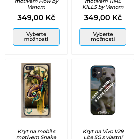
motivem Flow by
motivem TIME
Venom
KILLS by Venom
349,00 Kč
349,00 Kč
Cena
Cena
Vyberte
Vyberte
možnosti
možnosti
Kryt na mobil s
Kryt na Vivo V29
motivem Snake
Lite 5G s vlastní