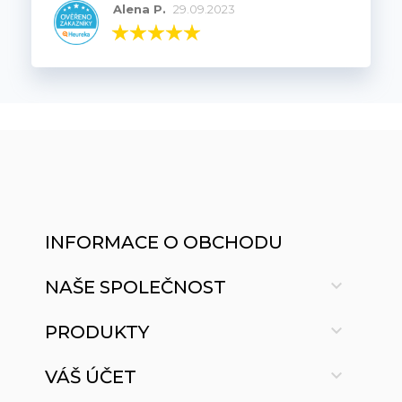
Alena P.
29.09.2023
INFORMACE O OBCHODU

NAŠE SPOLEČNOST

PRODUKTY

VÁŠ ÚČET