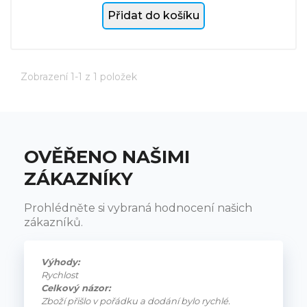
Přidat do košíku
Zobrazení 1-1 z 1 položek
OVĚŘENO NAŠIMI
ZÁKAZNÍKY
Prohlédněte si vybraná hodnocení našich
zákazníků.
Výhody:
Rychlost
Celkový názor:
Zboží přišlo v pořádku a dodání bylo rychlé.