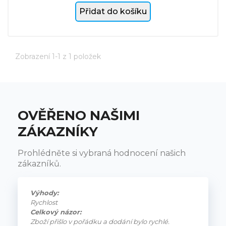
Přidat do košíku
Zobrazení 1-1 z 1 položek
OVĚŘENO NAŠIMI
ZÁKAZNÍKY
Prohlédněte si vybraná hodnocení našich
zákazníků.
Výhody:
Rychlost
Celkový názor:
Zboží přišlo v pořádku a dodání bylo rychlé.