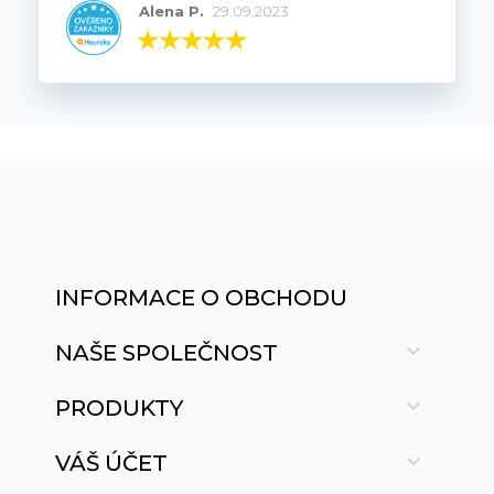
Alena P.
29.09.2023
INFORMACE O OBCHODU

NAŠE SPOLEČNOST

PRODUKTY

VÁŠ ÚČET