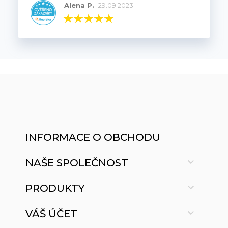
Alena P.
29.09.2023
INFORMACE O OBCHODU

NAŠE SPOLEČNOST

PRODUKTY

VÁŠ ÚČET