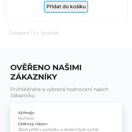
Přidat do košíku
Zobrazení 1-1 z 1 položek
OVĚŘENO NAŠIMI
ZÁKAZNÍKY
Prohlédněte si vybraná hodnocení našich
zákazníků.
Výhody:
Rychlost
Celkový názor:
Zboží přišlo v pořádku a dodání bylo rychlé.