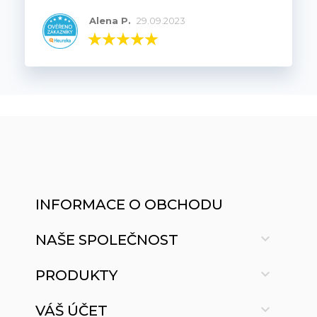
Alena P.
29.09.2023
INFORMACE O OBCHODU

NAŠE SPOLEČNOST

PRODUKTY

VÁŠ ÚČET