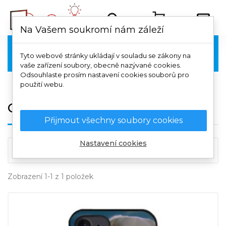
Na Vašem soukromí nám záleží
OnePlus

Tyto webové stránky ukládají v souladu se zákony na
vaše zařízení soubory, obecně nazývané cookies.
Odsouhlaste prosím nastavení cookies souborů pro
použití webu.
OnePlus Nord CE 4 Lite 5G
Přijmout všechny soubory cookies
Nastavení cookies

Důležitost
Zobrazení 1-1 z 1 položek