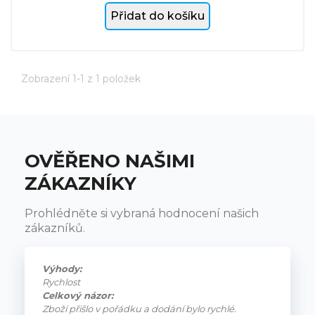
Přidat do košíku
Zobrazení 1-1 z 1 položek
OVĚŘENO NAŠIMI
ZÁKAZNÍKY
Prohlédněte si vybraná hodnocení našich
zákazníků.
Výhody:
Rychlost
Celkový názor:
Zboží přišlo v pořádku a dodání bylo rychlé.