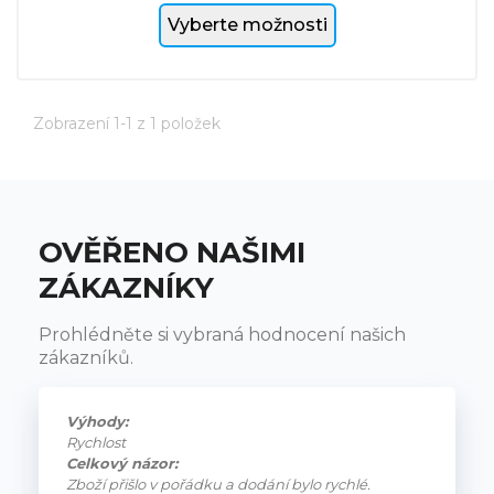
Vyberte možnosti
Zobrazení 1-1 z 1 položek
OVĚŘENO NAŠIMI
ZÁKAZNÍKY
Prohlédněte si vybraná hodnocení našich
zákazníků.
Výhody:
Rychlost
Celkový názor:
Zboží přišlo v pořádku a dodání bylo rychlé.