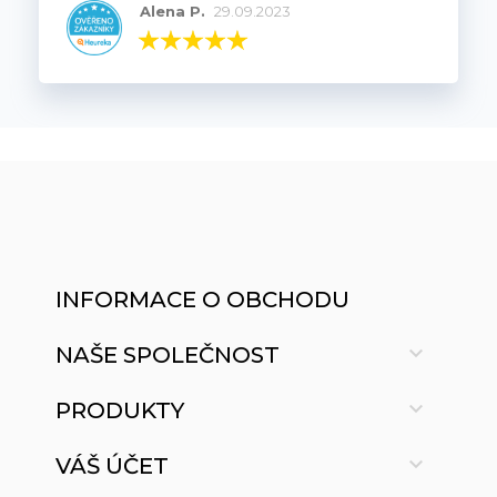
Alena P.
29.09.2023
INFORMACE O OBCHODU

NAŠE SPOLEČNOST

PRODUKTY

VÁŠ ÚČET