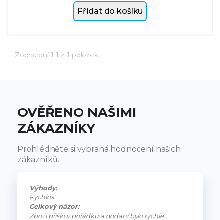
Přidat do košíku
Zobrazení 1-1 z 1 položek
OVĚŘENO NAŠIMI
ZÁKAZNÍKY
Prohlédněte si vybraná hodnocení našich
zákazníků.
Výhody:
Rychlost
Celkový názor:
Zboží přišlo v pořádku a dodání bylo rychlé.