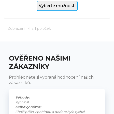
Vyberte možnosti
Zobrazení 1-1 z 1 položek
OVĚŘENO NAŠIMI
ZÁKAZNÍKY
Prohlédněte si vybraná hodnocení našich
zákazníků.
Výhody:
Rychlost
Celkový názor:
Zboží přišlo v pořádku a dodání bylo rychlé.