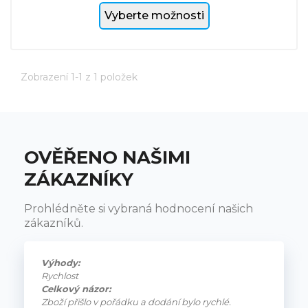
Vyberte možnosti
Zobrazení 1-1 z 1 položek
OVĚŘENO NAŠIMI
ZÁKAZNÍKY
Prohlédněte si vybraná hodnocení našich
zákazníků.
Výhody:
Rychlost
Celkový názor:
Zboží přišlo v pořádku a dodání bylo rychlé.