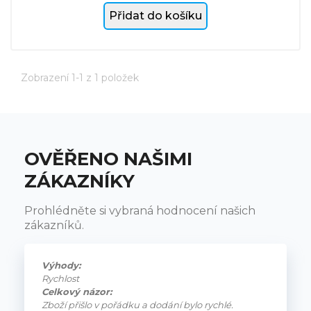
Přidat do košíku
Zobrazení 1-1 z 1 položek
OVĚŘENO NAŠIMI
ZÁKAZNÍKY
Prohlédněte si vybraná hodnocení našich
zákazníků.
Výhody:
Rychlost
Celkový názor:
Zboží přišlo v pořádku a dodání bylo rychlé.