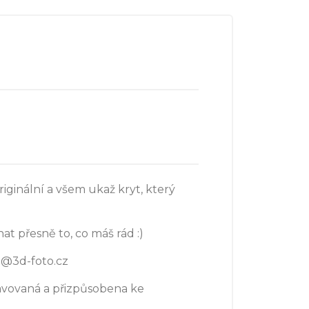
iginální a všem ukaž kryt, který
at přesně to, co máš rád :)
o@3d-foto.cz
avovaná a přizpůsobena ke