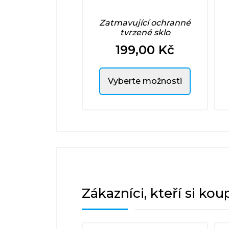
Zatmavující ochranné
tvrzené sklo
199,00 Kč
Cena
Vyberte možnosti
Zákazníci, kteří si kou