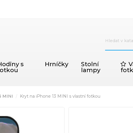
Hodiny s
Hrníčky
Stolní
V
fotkou
lampy
fot
3 MINI
Kryt na iPhone 13 MINI s vlastní fotkou