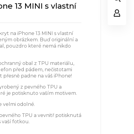
one 13 MINI s vlastní
 kryt na iPhone 13 MINI s vlastní
eným obrázkem. Buď originální a
bal, pouzdro které nemá nikdo
ochranný obal z TPU materiálu,
elefon před pádem, nečistotami
t přesně padne na váš iPhone!
vyrobený z pevného TPU a
eré je potisknuto vaším motivem.
e velmi odolné.
 pevného TPU a vevnitř potisknutá
s vaší fotkou.