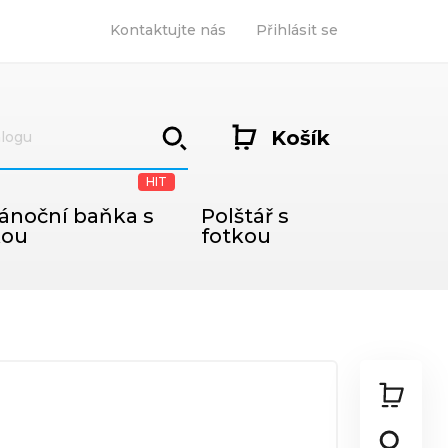
Kontaktujte nás
Přihlásit se
Košík
HIT
ánoční baňka s
Polštář s
kou
fotkou