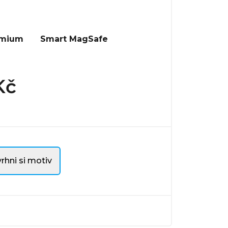
emium
Smart MagSafe
Kč
rhni si motiv