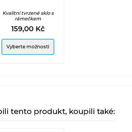
Kvalitní tvrzené sklo s
rámečkem
159,00 Kč
Cena
Vyberte možnosti
pili tento produkt, koupili také: