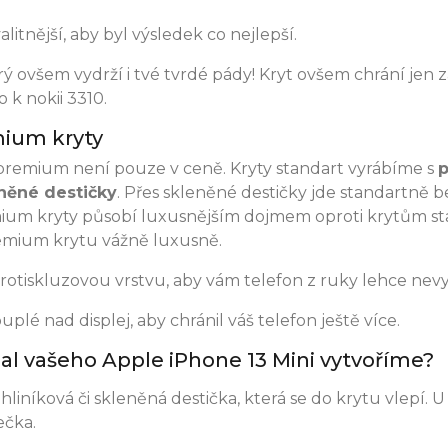
litnější, aby byl výsledek co nejlepší.
 ovšem vydrží i tvé tvrdé pády! Kryt ovšem chrání jen z
 k nokii 3310.
mium kryty
a premium není pouze v ceně. Kryty standart vyrábíme s
p
něné destičky
. Přes skleněné destičky jde standartně 
mium kryty působí luxusnějším dojmem oproti krytům st
mium krytu vážně luxusně.
protiskluzovou vrstvu, aby vám telefon z ruky lehce nev
plé nad displej, aby chránil váš telefon ještě více.
obal vašeho Apple iPhone 13 Mini vytvoříme?
hliníková či skleněná destička, která se do krytu vlepí. U
ečka.