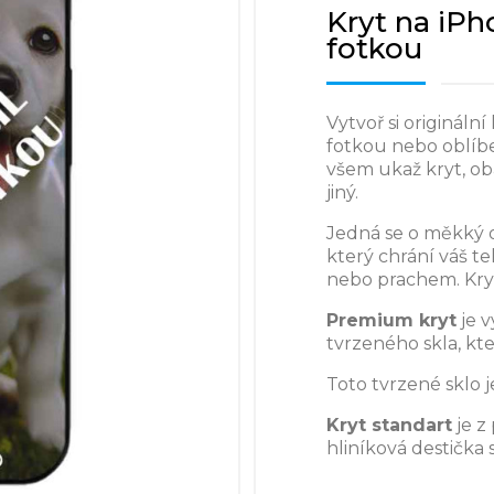
Kryt na iPh
fotkou
Vytvoř si originální
fotkou nebo oblíb
všem ukaž kryt, o
jiný.
Jedná se o měkký 
který chrání váš t
nebo prachem. Kry
Premium kryt
je 
tvrzeného skla, kt
Toto tvrzené sklo j
Kryt standart
je z
hliníková destička 