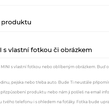
y produktu
 s vlastní fotkou či obrázkem
13 MINI s vlastní fotkou nebo oblíbeným obrázkem. Buď or
odinu, pejska nebo třeba auto. Bude Ti neustále připomín
přizpůsobení produktu nebo nám ji pošleš na email inf
 tvého telefonu i s ohledem na foťáky. Fotka bude upr