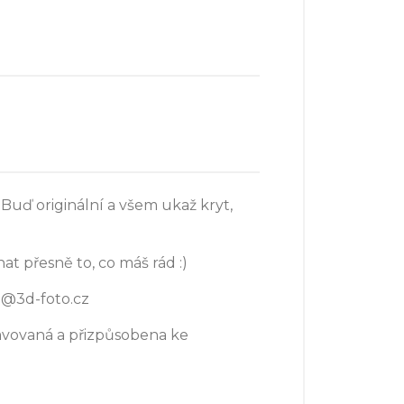
Buď originální a všem ukaž kryt,
at přesně to, co máš rád :)
o@3d-foto.cz
avovaná a přizpůsobena ke