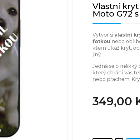
Vlastní kry
Moto G72 s
Vytvoř si
vlastní k
fotkou
nebo oblíb
všem ukaž kryt, o
jiný.
Jedná se o měkký 
který chrání váš t
nebo prachem. Kry
349,00 