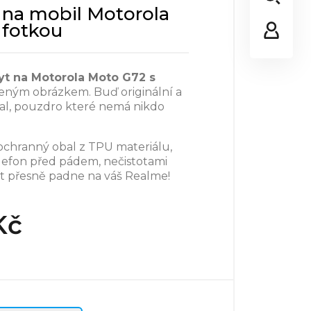
t na mobil Motorola
 fotkou
ryt na Motorola Moto G72 s
eným obrázkem. Buď originální a
bal, pouzdro které nemá nikdo
ochranný obal z TPU materiálu,
elefon před pádem, nečistotami
t přesně padne na váš Realme!
Kč