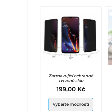
Zatmavující ochranné
tvrzené sklo
199,00 Kč
Cena
Vyberte možnosti