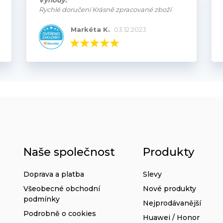
Výhody:
Rychlé doručení Krásně zpracované zboží
Markéta K.
03.12.2023
Naše společnost
Produkty
Doprava a platba
Slevy
Všeobecné obchodní
Nové produkty
podmínky
Nejprodávanější
Podrobně o cookies
Huawei / Honor