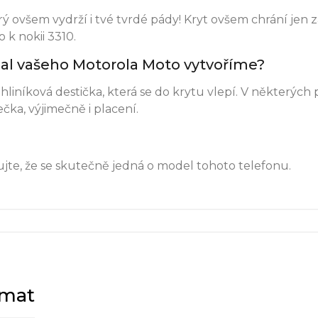
 ovšem vydrží i tvé tvrdé pády! Kryt ovšem chrání jen z
 k nokii 3310.
obal vašeho Motorola Moto vytvoříme?
hliníková destička, která se do krytu vlepí. V některých
ka, výjimečně i placení.
jte, že se skutečně jedná o model tohoto telefonu.
ímat