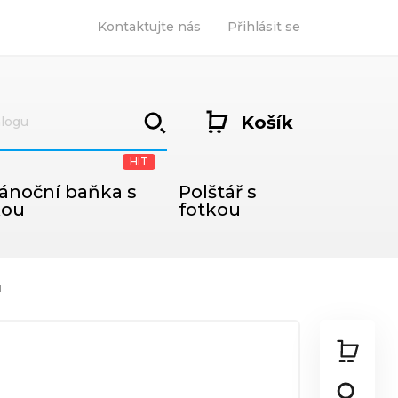
Kontaktujte nás
Přihlásit se
Košík
HIT
ánoční baňka s
Polštář s
kou
fotkou
u