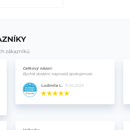
AZNÍKY
ch zákazníků.
Celkový názor:
Rychlé dodání..naprostá spokojenost..
Ludmila L.
15.04.2025