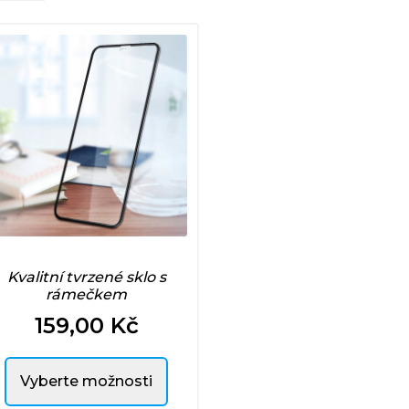
Kvalitní tvrzené sklo s
rámečkem
159,00 Kč
Cena
Vyberte možnosti