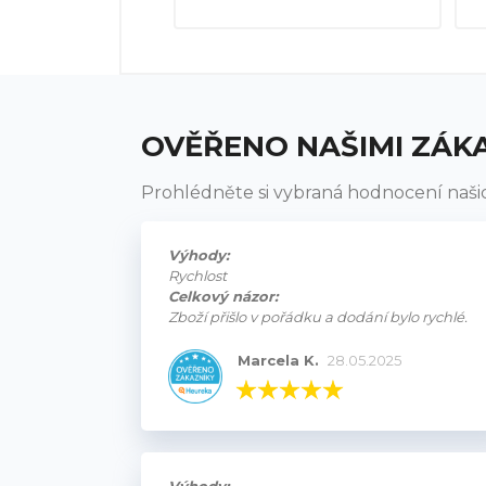
OVĚŘENO NAŠIMI ZÁK
Prohlédněte si vybraná hodnocení naši
Výhody:
Rychlost
Celkový názor:
Zboží přišlo v pořádku a dodání bylo rychlé.
Marcela K.
28.05.2025