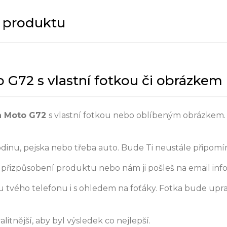
y produktu
 G72 s vlastní fotkou či obrázkem
a Moto G72
s vlastní fotkou nebo oblíbeným obrázkem. 
odinu, pejska nebo třeba auto. Bude Ti neustále připomín
přizpůsobení produktu nebo nám ji pošleš na email inf
 tvého telefonu i s ohledem na foťáky. Fotka bude upr
litnější, aby byl výsledek co nejlepší.