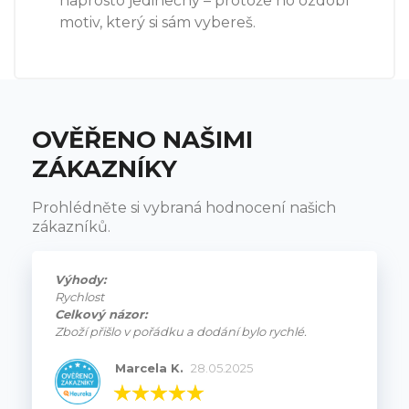
naprosto jedinečný – protože ho ozdobí
motiv, který si sám vybereš.
OVĚŘENO NAŠIMI
ZÁKAZNÍKY
Prohlédněte si vybraná hodnocení našich
zákazníků.
Výhody:
Rychlost
Celkový názor:
Zboží přišlo v pořádku a dodání bylo rychlé.
Marcela K.
28.05.2025