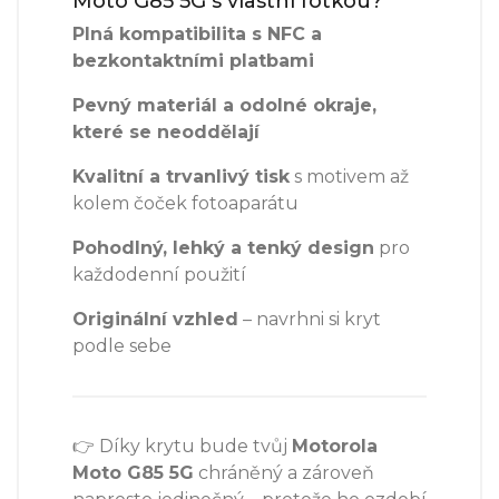
Moto G85 5G s vlastní fotkou?
Plná kompatibilita s NFC a
bezkontaktními platbami
Pevný materiál a odolné okraje,
které se neoddělají
Kvalitní a trvanlivý tisk
s motivem až
kolem čoček fotoaparátu
Pohodlný, lehký a tenký design
pro
každodenní použití
Originální vzhled
– navrhni si kryt
podle sebe
👉 Díky krytu bude tvůj
Motorola
Moto G85 5G
chráněný a zároveň