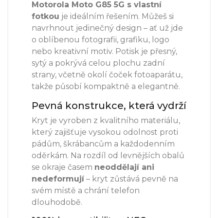
Motorola Moto G85 5G s vlastní
fotkou
je ideálním řešením. Můžeš si
navrhnout jedinečný design – ať už jde
o oblíbenou fotografii, grafiku, logo
nebo kreativní motiv. Potisk je přesný,
sytý a pokrývá celou plochu zadní
strany, včetně okolí čoček fotoaparátu,
takže působí kompaktně a elegantně.
Pevná konstrukce, která vydrží
Kryt je vyroben z kvalitního materiálu,
který zajišťuje vysokou odolnost proti
pádům, škrábancům a každodenním
oděrkám. Na rozdíl od levnějších obalů
se okraje časem
neoddělají ani
nedeformují
– kryt zůstává pevně na
svém místě a chrání telefon
dlouhodobě.