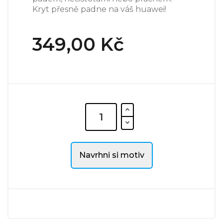
Kryt přesně padne na váš huawei!
349,00 Kč
Navrhni si motiv