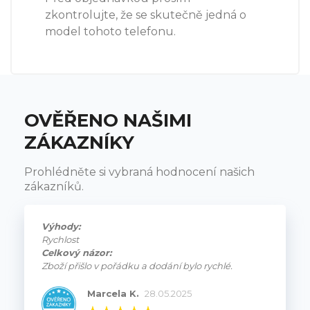
zkontrolujte, že se skutečně jedná o
model tohoto telefonu.
OVĚŘENO NAŠIMI
ZÁKAZNÍKY
Prohlédněte si vybraná hodnocení našich
zákazníků.
Výhody:
Rychlost
Celkový názor:
Zboží přišlo v pořádku a dodání bylo rychlé.
Marcela K.
28.05.2025