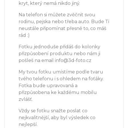
kryt, který nemá nikdo jiný.
Na telefon si můžete zvěčnit svou
rodinu, pejska nebo třeba auto. Bude Ti
neustále připomínat přesně to, co máš
rád :)
Fotku jednoduše přidáš do kolonky
přizpůsobení produktu nebo nám ji
pošleš na email info@3d-foto.cz
My tvou fotku umístíme podle tvaru
tvého telefonu i s ohledem na foťáky.
Fotka bude upravovaná a
přizpůsobena ke každému mobilu
zvlášť.
Vždy se fotku snažte poslat co
nejkvalitnější, aby byl výsledek co
nejlepší.