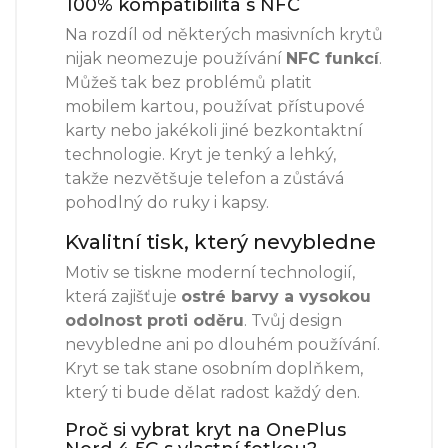
100% kompatibilita s NFC
Na rozdíl od některých masivních krytů
nijak neomezuje používání
NFC funkcí
.
Můžeš tak bez problémů platit
mobilem kartou, používat přístupové
karty nebo jakékoli jiné bezkontaktní
technologie. Kryt je tenký a lehký,
takže nezvětšuje telefon a zůstává
pohodlný do ruky i kapsy.
Kvalitní tisk, který nevybledne
Motiv se tiskne moderní technologií,
která zajišťuje
ostré barvy a vysokou
odolnost proti oděru
. Tvůj design
nevybledne ani po dlouhém používání.
Kryt se tak stane osobním doplňkem,
který ti bude dělat radost každý den.
Proč si vybrat kryt na OnePlus