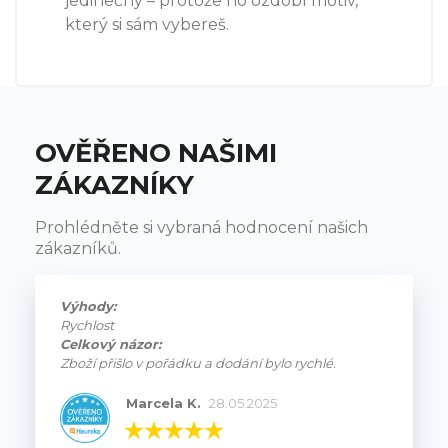
jedinečný – protože ho ozdobí motiv,
který si sám vybereš.
OVĚŘENO NAŠIMI
ZÁKAZNÍKY
Prohlédněte si vybraná hodnocení našich
zákazníků.
Výhody:
Rychlost
Celkový názor:
Zboží přišlo v pořádku a dodání bylo rychlé.
Marcela K.
28.05.2025