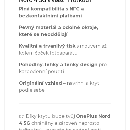
Nord 4 5G s vlastní fotkou?
Plná kompatibilita s NFC a
bezkontaktními platbami
Pevný materiál a odolné okraje,
které se neoddělají
Kvalitní a trvanlivý tisk
s motivem až
kolem čoček fotoaparátu
Pohodlný, lehký a tenký design
pro
každodenní použití
Originální vzhled
– navrhni si kryt
podle sebe
👉 Díky krytu bude tvůj
OnePlus Nord
4 5G
chráněný a zároveň naprosto