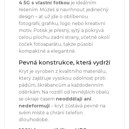
4 5G s vlastní fotkou
je ideálním
řešením. Můžeš si navrhnout jedinečný
design – ať už jde o oblíbenou
fotografii, grafiku, logo nebo kreativní
motiv. Potisk je přesný, sytý a pokrývá
celou plochu zadní strany, včetně okolí
čoček fotoaparátu, takže působí
kompaktně a elegantně.
Pevná konstrukce, která vydrží
Kryt je vyroben z kvalitního materiálu,
který zajišťuje vysokou odolnost proti
pádům, škrábancům a každodenním
oděrkám. Na rozdíl od levnějších obalů
se okraje časem
neoddělají ani
nedeformují
– kryt zůstává pevně na
svém místě a chrání telefon
dlouhodobě.