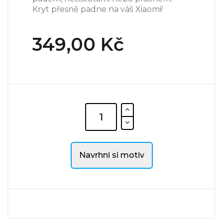
Kryt přesně padne na váš Xiaomi!
349,00 Kč
Navrhni si motiv