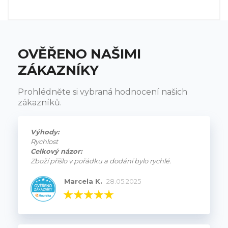
OVĚŘENO NAŠIMI
ZÁKAZNÍKY
Prohlédněte si vybraná hodnocení našich
zákazníků.
Výhody:
Rychlost
Celkový názor:
Zboží přišlo v pořádku a dodání bylo rychlé.
Marcela K.
28.05.2025