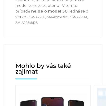
model tohoto telefonu. V tomto
případě
nejde o model 5G
, jedná se o
verze -
SM-A225F, SM-A225F/DS, SM-A225M,
SM-A225M/DS
Mohlo by vás také
zajímat