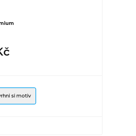
emium
Kč
rhni si motiv