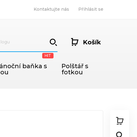
Kontaktujte nás
Přihlásit se
Košík
HIT
ánoční baňka s
Polštář s
kou
fotkou