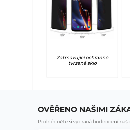
Zatmavující ochranné
tvrzené sklo
OVĚŘENO NAŠIMI ZÁK
Prohlédněte si vybraná hodnocení naši