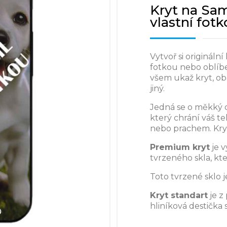
Kryt na Sa
vlastní fot
Vytvoř si origináln
fotkou nebo oblíb
všem ukaž kryt, o
jiný.
Jedná se o měkký 
který chrání váš t
nebo prachem. Kry
Premium kryt
je 
tvrzeného skla, kt
Toto tvrzené sklo j
Kryt standart
je z
hliníková destička 