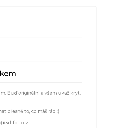
ázkem
m. Buď originální a všem ukaž kryt,
at přesně to, co máš rád :)
o@3d-foto.cz