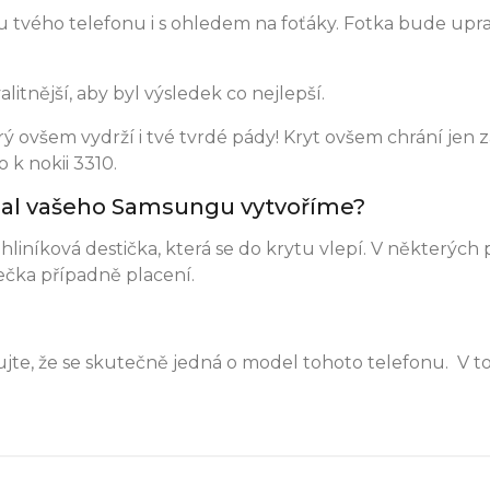
 tvého telefonu i s ohledem na foťáky. Fotka bude upr
litnější, aby byl výsledek co nejlepší.
 ovšem vydrží i tvé tvrdé pády! Kryt ovšem chrání jen z
 k nokii 3310.
 obal vašeho Samsungu vytvoříme?
hliníková destička, která se do krytu vlepí. V některých
čka případně placení.
jte, že se skutečně jedná o model tohoto telefonu. V 