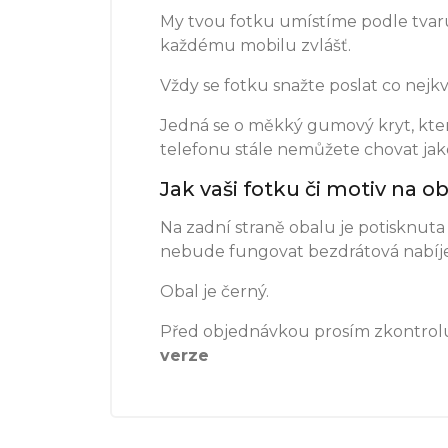
My tvou fotku umístíme podle tvaru
každému mobilu zvlášť.
Vždy se fotku snažte poslat co nejkva
Jedná se o měkký gumový kryt, který
telefonu stále nemůžete chovat jako
Jak vaši fotku či motiv na
Na zadní straně obalu je potisknuta 
nebude fungovat bezdrátová nabíje
Obal je černý.
Před objednávkou prosím zkontrolu
verze