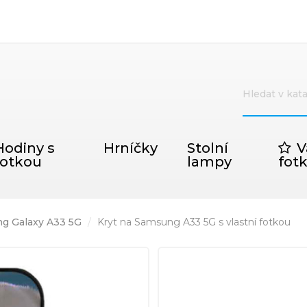
Hodiny s
Hrníčky
Stolní
V
fotkou
lampy
fot
g Galaxy A33 5G
Kryt na Samsung A33 5G s vlastní fotkou