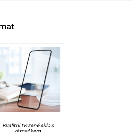
ímat
Kvalitní tvrzené sklo s
rámečkem