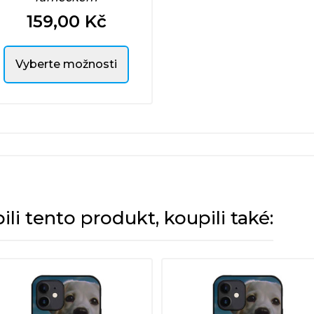
159,00 Kč
Cena
Vyberte možnosti
pili tento produkt, koupili také: