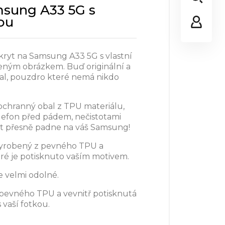
msung A33 5G s
kou
í kryt na Samsung A33 5G s vlastní
eným obrázkem. Buď originální a
bal, pouzdro které nemá nikdo
ochranný obal z TPU materiálu,
elefon před pádem, nečistotami
t přesně padne na váš Samsung!
vyrobený z pevného TPU a
eré je potisknuto vaším motivem.
e velmi odolné.
 pevného TPU a vevnitř potisknutá
s vaší fotkou.