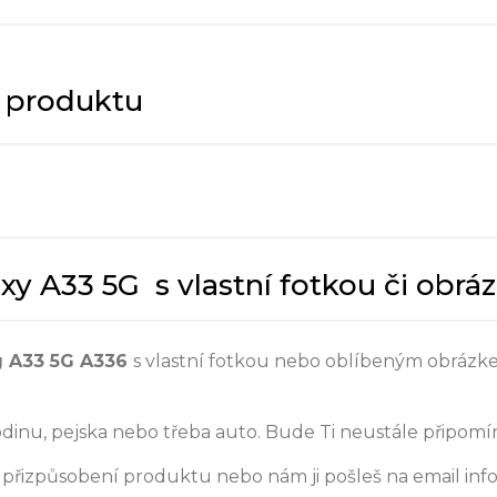
y produktu
y A33 5G s vlastní fotkou či obr
 A33 5G A336
s vlastní fotkou nebo oblíbeným obrázke
odinu, pejska nebo třeba auto. Bude Ti neustále připomín
přizpůsobení produktu nebo nám ji pošleš na email inf