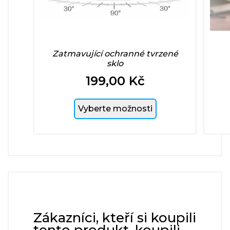
Zatmavující ochranné tvrzené
sklo
199,00 Kč
Cena
Vyberte možnosti
Zákazníci, kteří si koupili
tento produkt, koupili