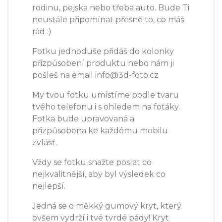
rodinu, pejska nebo třeba auto. Bude Ti
neustále připomínat přesně to, co máš
rád :)
Fotku jednoduše přidáš do kolonky
přizpůsobení produktu nebo nám ji
pošleš na email info@3d-foto.cz
My tvou fotku umístíme podle tvaru
tvého telefonu i s ohledem na foťáky.
Fotka bude upravovaná a
přizpůsobena ke každému mobilu
zvlášť.
Vždy se fotku snažte poslat co
nejkvalitnější, aby byl výsledek co
nejlepší.
Jedná se o měkký gumový kryt, který
ovšem vydrží i tvé tvrdé pády! Kryt