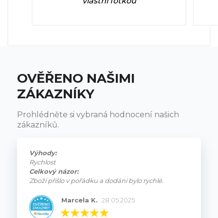
vlastní fotkou
OVĚŘENO NAŠIMI
ZÁKAZNÍKY
Prohlédněte si vybraná hodnocení našich
zákazníků.
Výhody:
Rychlost
Celkový názor:
Zboží přišlo v pořádku a dodání bylo rychlé.
Marcela K.
28.05.2025