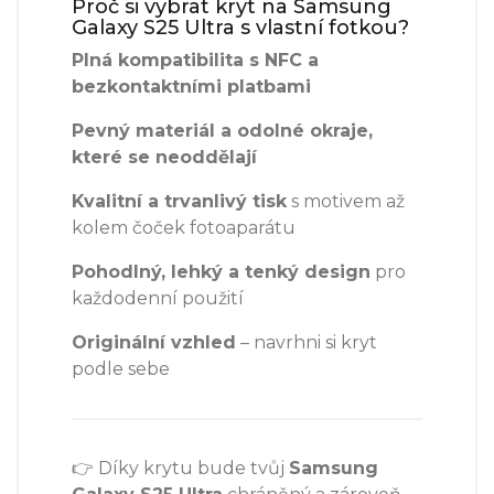
Proč si vybrat kryt na Samsung
Galaxy S25 Ultra s vlastní fotkou?
Plná kompatibilita s NFC a
bezkontaktními platbami
Pevný materiál a odolné okraje,
které se neoddělají
Kvalitní a trvanlivý tisk
s motivem až
kolem čoček fotoaparátu
Pohodlný, lehký a tenký design
pro
každodenní použití
Originální vzhled
– navrhni si kryt
podle sebe
👉 Díky krytu bude tvůj
Samsung