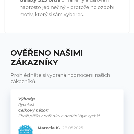
Galaxy S25 Ultra
chráněný a zároveň
naprosto jedinečný – protože ho ozdobí
motiv, který si sám vybereš.
OVĚŘENO NAŠIMI
ZÁKAZNÍKY
Prohlédněte si vybraná hodnocení našich
zákazníků.
Výhody:
Rychlost
Celkový názor:
Zboží přišlo v pořádku a dodání bylo rychlé.
Marcela K.
28.05.2025