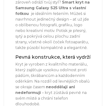
zároveň odráží tvůj styl?
Smart kryt na
Samsung Galaxy S25 Ultra s vlastní
fotkou
je ideálním řešením. Můžeš si
navrhnout jedinečný design – ať už jde
o oblíbenou fotografii, grafiku, logo
nebo kreativní motiv. Potisk je přesný,
sytý a pokrývá celou plochu zadní
strany, včetně okolí čoček fotoaparátu,
takže působí kompaktně a elegantně.
Pevná konstrukce, která vydrží
Kryt je vyroben z kvalitního materiálu,
který zajišťuje vysokou odolnost proti
pádům, škrábancům a každodenním
oděrkám. Na rozdíl od levnějších obalů
se okraje časem
neoddělají ani
nedeformují
– kryt zůstává pevně na
svém místě a chrání telefon
dlouhodobě.