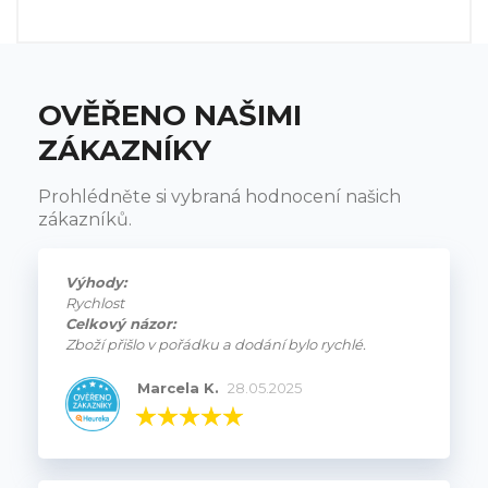
OVĚŘENO NAŠIMI
ZÁKAZNÍKY
Prohlédněte si vybraná hodnocení našich
zákazníků.
Výhody:
Rychlost
Celkový názor:
Zboží přišlo v pořádku a dodání bylo rychlé.
Marcela K.
28.05.2025