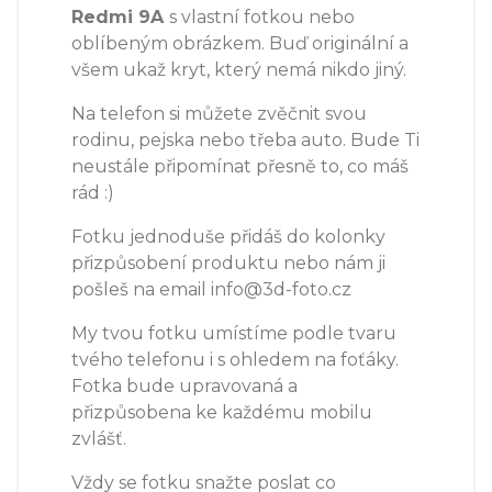
Redmi 9A
s vlastní fotkou nebo
oblíbeným obrázkem. Buď originální a
všem ukaž kryt, který nemá nikdo jiný.
Na telefon si můžete zvěčnit svou
rodinu, pejska nebo třeba auto. Bude Ti
neustále připomínat přesně to, co máš
rád :)
Fotku jednoduše přidáš do kolonky
přizpůsobení produktu nebo nám ji
pošleš na email info@3d-foto.cz
My tvou fotku umístíme podle tvaru
tvého telefonu i s ohledem na foťáky.
Fotka bude upravovaná a
přizpůsobena ke každému mobilu
zvlášť.
Vždy se fotku snažte poslat co