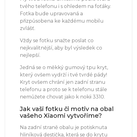
tvého telefonu i s ohledem na foťáky.
Fotka bude upravovaná a
přizpůsobena ke každému mobilu
zvlášť.
Vždy se fotku snažte poslat co
nejkvalitnější, aby byl výsledek co
nejlepší.
Jedná se o měkký gumový tpu kryt,
který ovšem vydrží i tvé tvrdé pády!
Kryt ovšem chrání jen zadní stranu
telefonu a proto se k telefonu stále
nemůžete chovat jako k nokii 3310.
Jak vaši fotku či motiv na obal
vašeho Xiaomi vytvoříme?
Na zadní straně obalu je potisknuta
hliníková destička, která se do krytu