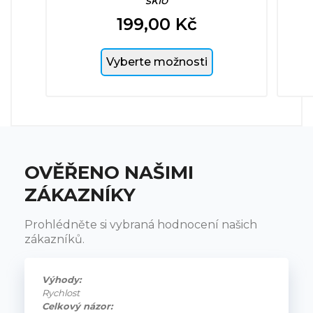
sklo
199,00 Kč
Cena
Vyberte možnosti
OVĚŘENO NAŠIMI
ZÁKAZNÍKY
Prohlédněte si vybraná hodnocení našich
zákazníků.
Výhody:
Rychlost
Celkový názor: