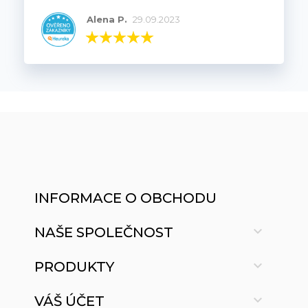
Alena P.
29.09.2023
INFORMACE O OBCHODU

NAŠE SPOLEČNOST

PRODUKTY

VÁŠ ÚČET