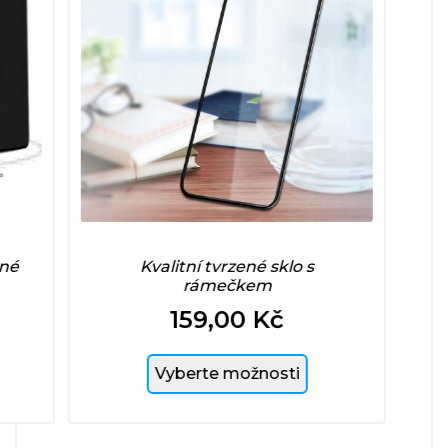
né
Kvalitní tvrzené sklo s
rámečkem
159,00 Kč
Cena
Vyberte možnosti