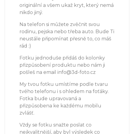
originální a všem ukaž kryt, který nemá
nikdo jiný.
Na telefon si můžete zvěčnit svou
rodinu, pejska nebo třeba auto. Bude Ti
neustále připomínat přesně to, co máš
rád :)
Fotku jednoduše přidáš do kolonky
přizpůsobení produktu nebo nám ji
pošleš na email info@3d-foto.cz
My tvou fotku umístíme podle tvaru
tvého telefonu i s ohledem na foťáky.
Fotka bude upravovaná a
přizpůsobena ke každému mobilu
zvlášť.
Vždy se fotku snažte poslat co
nejkvalitnější, aby byl výsledek co