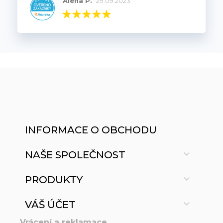
Alena P.
29.09.2023
INFORMACE O OBCHODU

NAŠE SPOLEČNOST

PRODUKTY

VÁŠ ÚČET
Vrácení a reklamace