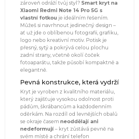
zároveň odráží tvůj styl?
Smart kryt na
Xiaomi Redmi Note 14 Pro 5G s
vlastní fotkou
je ideálním řešením.
Můžeš si navrhnout jedinečný design –
ať už jde o oblíbenou fotografii, grafiku,
logo nebo kreativní motiv. Potisk je
přesný, sytý a pokrývá celou plochu
zadní strany, včetně okolí čoček
fotoaparátu, takže působí kompaktně a
elegantně.
Pevná konstrukce, která vydrží
Kryt je vyroben z kvalitního materiálu,
který zajišťuje vysokou odolnost proti
pádům, škrábancům a každodenním
oděrkám. Na rozdíl od levnějších obalů
se okraje časem
neoddělají ani
nedeformují
– kryt zůstává pevně na
svém místě a chrání telefon