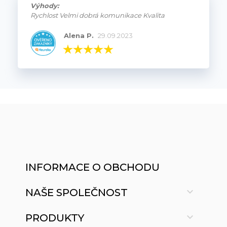
Výhody:
Rychlost Velmi dobrá komunikace Kvalita
Alena P.
29.09.2023
INFORMACE O OBCHODU

NAŠE SPOLEČNOST

PRODUKTY