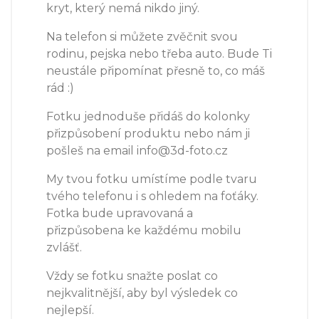
kryt, který nemá nikdo jiný.
Na telefon si můžete zvěčnit svou
rodinu, pejska nebo třeba auto. Bude Ti
neustále připomínat přesně to, co máš
rád :)
Fotku jednoduše přidáš do kolonky
přizpůsobení produktu nebo nám ji
pošleš na email info@3d-foto.cz
My tvou fotku umístíme podle tvaru
tvého telefonu i s ohledem na foťáky.
Fotka bude upravovaná a
přizpůsobena ke každému mobilu
zvlášť.
Vždy se fotku snažte poslat co
nejkvalitnější, aby byl výsledek co
nejlepší.