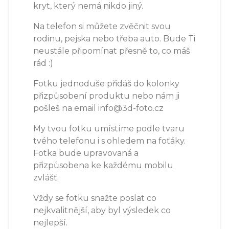
kryt, který nemá nikdo jiný.
Na telefon si můžete zvěčnit svou
rodinu, pejska nebo třeba auto. Bude Ti
neustále připomínat přesně to, co máš
rád :)
Fotku jednoduše přidáš do kolonky
přizpůsobení produktu nebo nám ji
pošleš na email info@3d-foto.cz
My tvou fotku umístíme podle tvaru
tvého telefonu i s ohledem na foťáky.
Fotka bude upravovaná a
přizpůsobena ke každému mobilu
zvlášť.
Vždy se fotku snažte poslat co
nejkvalitnější, aby byl výsledek co
nejlepší.