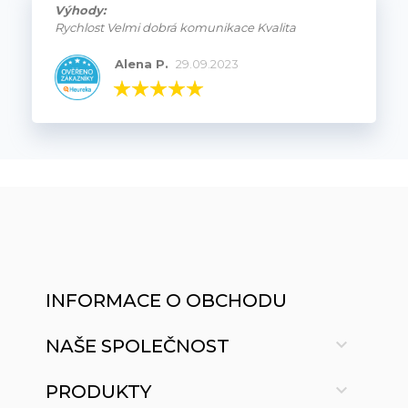
Výhody:
Rychlost Velmi dobrá komunikace Kvalita
Alena P.
29.09.2023
INFORMACE O OBCHODU

NAŠE SPOLEČNOST

PRODUKTY