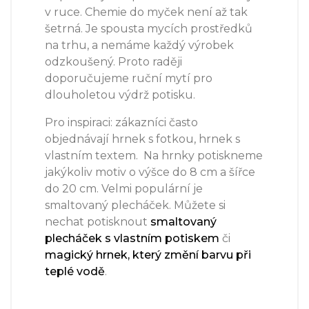
v ruce. Chemie do myček není až tak
šetrná. Je spousta mycích prostředků
na trhu, a nemáme každý výrobek
odzkoušený. Proto raději
doporučujeme ruční mytí pro
dlouholetou výdrž potisku.
Pro inspiraci: zákazníci často
objednávají hrnek s fotkou, hrnek s
vlastním textem. Na hrnky potiskneme
jakýkoliv motiv o výšce do 8 cm a šířce
do 20 cm. Velmi populární je
smaltovaný plecháček. Můžete si
nechat potisknout
smaltovaný
plecháček s vlastním potiskem
či
magický hrnek, který změní barvu při
teplé vodě
.