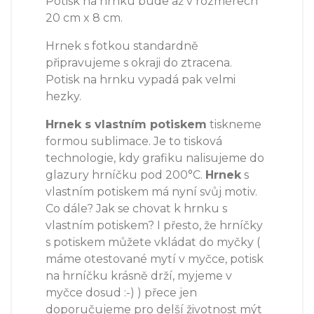
Potisk na hrnku bude až v rozměrech
20 cm x 8 cm.
Hrnek s fotkou standardně
připravujeme s okraji do ztracena.
Potisk na hrnku vypadá pak velmi
hezky.
Hrnek s vlastním potiskem
tiskneme
formou sublimace. Je to tisková
technologie, kdy grafiku nalisujeme do
glazury hrníčku pod 200°C.
Hrnek
s
vlastním potiskem má nyní svůj motiv.
Co dále? Jak se chovat k hrnku s
vlastním potiskem? I přesto, že hrníčky
s potiskem můžete vkládat do myčky (
máme otestované mytí v myčce, potisk
na hrníčku krásně drží, myjeme v
myčce dosud :-) ) přece jen
doporučujeme pro delší životnost mýt