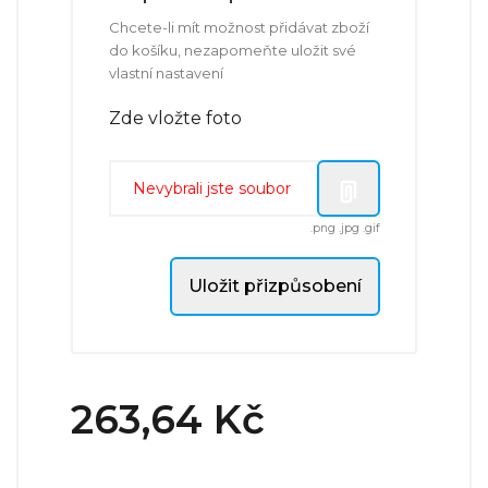
Chcete-li mít možnost přidávat zboží
do košíku, nezapomeňte uložit své
vlastní nastavení
Zde vložte foto
Nevybrali jste soubor
.png .jpg .gif
Uložit přizpůsobení
263,64 Kč